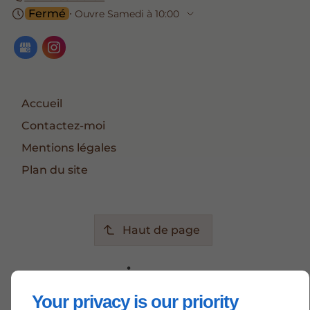
Fermé
⋅ Ouvre Samedi à 10:00
Accueil
Contactez-moi
Mentions légales
Plan du site
Haut de page
Your privacy is our priority