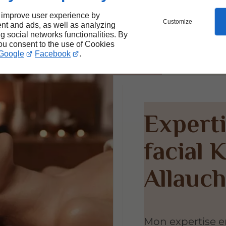
 improve user experience by
Customize
nt and ads, as well as analyzing
ng social networks functionalities. By
you consent to the use of Cookies
Google
Facebook
.
Experti
facial 
Allauc
Mon expertise 