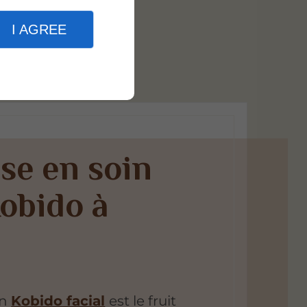
I AGREE
se en soin
Kobido à
h
en
Kobido facial
est le fruit