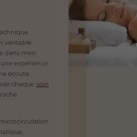
technique
n véritable
ille dans mon
r une expérience
ne écoute
écède chaque
soin
proche
microcirculation
hatique,