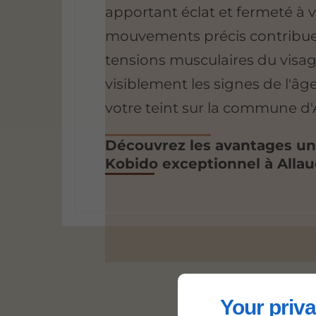
apportant éclat et fermeté à v
mouvements précis contribuen
tensions musculaires du visag
visiblement les signes de l'âge 
votre teint sur la commune d'
Découvrez les avantages un
Kobido exceptionnel à Allau
Your priva