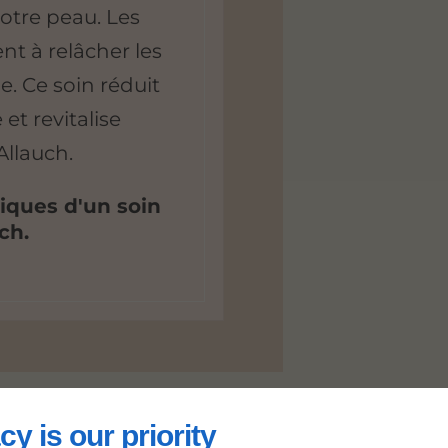
otre peau. Les
t à relâcher les
e. Ce soin réduit
et revitalise
Allauch.
iques d'un soin
ch.
cy is our priority