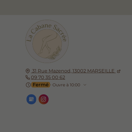
31 Rue Mazenod,
13002
MARSEILLE
09 70 35 00 62
Fermé
⋅ Ouvre à 10:00