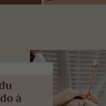
 du
do à